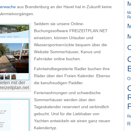
M
uerwache
aus Brandenburg an der Havel hat in Zukunft keine
M
 Vermietvorgängen.
R
Seitdem sie unsere Online-
M
Buchungssoftware FREIZEITPLAN.NET
M
einsetzen, können Urlauber und
Wassersportverrückte bequem über die
O
Website Sommerhäuser, Kanus und
O
Fahrräder online buchen.
Fahrtwindbegeisterte Radler buchen ihre
Räder über den Freien Kalender. Ebenso
O
eten mit der
die kanufreudigen Paddler.
O
eizeitplan.net
Ferienwohnungen und schwedische
Sommerhäuser werden über den
Tageskalender reserviert und verbindlich
gebucht. Und für die Liebhaber von
Re
Yachten entwickeln wir einen ganz neuen
R
Kalendertyp.