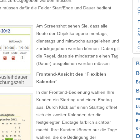
ochs zurückgegeben werden müssen.
F
en müssen dafür die Felder Start/Ende und Dauer bedient
C
F
F
Am Screenshot sehen Sie, dass alle
D
Boote der Objektkategorie montags,
A
dienstags und mittwochs ausgeliehen und
S
O
zurückgegeben werden können. Dabei gilt
die Regel, dass sie mindestens einen Tag
B
(Dauer) ausgeliehen werden müssen.
B
Frontend-Ansicht des “Flexiblen
 Ausleihdauer
Kalender”
uchungszeit
Be
B
In der Frontend-Bedienung wählen Ihre
Kunden ein Starttag und einen Endtag
BI
B
aus. Durch Klick auf einen Starttag öffnet
Bu
sich ein zweiter Kalender, der die
E-
festgelegten Endtage farblich sichtbar
e
macht. Ihre Kunden können nur die Tage
E
wählen, die die Bedingung der