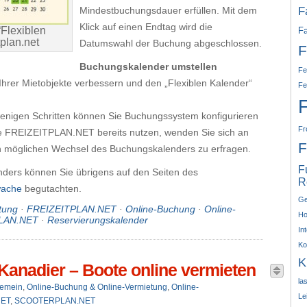
F
Mindestbuchungsdauer erfüllen. Mit dem
Klick auf einen Endtag wird die
Flexiblen
Fa
plan.net
Datumswahl der Buchung abgeschlossen.
F
Buchungskalender umstellen
Fe
Ihrer Mietobjekte verbessern und den „Flexiblen Kalender“
Fe
 wenigen Schritten können Sie Buchungssystem konfigurieren
Fr
ie FREIZEITPLAN.NET bereits nutzen, wenden Sie sich an
F
 möglichen Wechsel des Buchungskalenders zu erfragen.
F
nders können Sie übrigens auf den Seiten des
R
wache
begutachten.
Ge
tung
·
FREIZEITPLAN.NET
·
Online-Buchung
·
Online-
Ho
PLAN.NET
·
Reservierungskalender
In
Ko
K
Kanadier – Boote online vermieten
la
gemein
,
Online-Buchung & Online-Vermietung
,
Online-
Le
NET
,
SCOOTERPLAN.NET