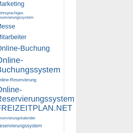
arketing
ehrsprachiges
eservierungssystem
esse
itarbeiter
nline-Buchung
nline-
Buchungssystem
nline-Reservierung
nline-
Reservierungssystem
FREIZEITPLAN.NET
servierungskalender
eservierungssystem