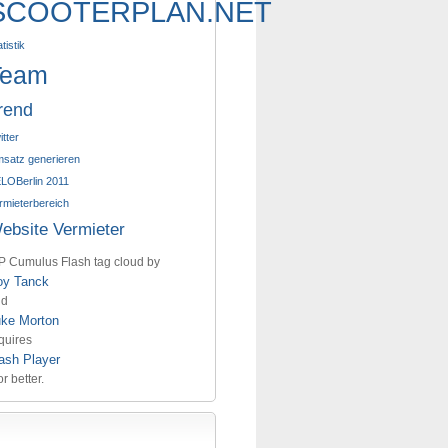
SCOOTERPLAN.NET
tistik
Team
rend
itter
satz generieren
LOBerlin 2011
rmieterbereich
ebsite Vermieter
 Cumulus Flash tag cloud by
oy Tanck
nd
uke Morton
quires
ash Player
or better.