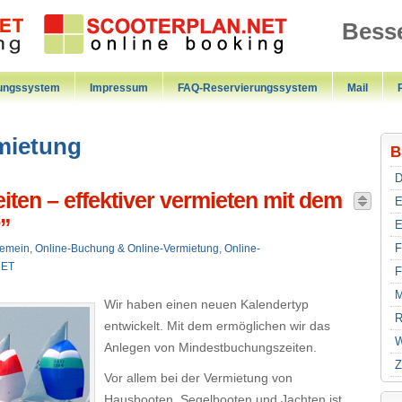
Besse
rungssystem
Impressum
FAQ-Reservierungssystem
Mail
mietung
B
D
ten – effektiver vermieten mit dem
E
r”
E
F
gemein
,
Online-Buchung & Online-Vermietung
,
Online-
NET
F
M
Wir haben einen neuen Kalendertyp
R
entwickelt. Mit dem ermöglichen wir das
W
Anlegen von Mindestbuchungszeiten.
Z
Vor allem bei der Vermietung von
Hausbooten, Segelbooten und Jachten ist