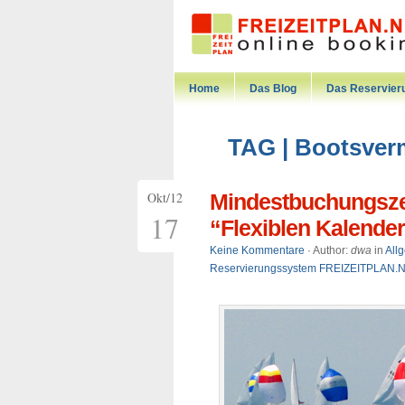
Home
Das Blog
Das Reservie
TAG | Bootsver
Okt/12
Mindestbuchungszei
17
“Flexiblen Kalende
Keine Kommentare
· Author:
dwa
in
All
Reservierungssystem FREIZEITPLAN.