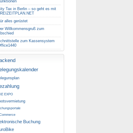
unktionen
ity Tax in Berlin – so geht es mit
REIZEITPLAN.NET
ür alles gerüstet
er Willkommensgruß zum
bschied
chnittstelle zum Kassensystem
ffice1440
ackend
elegungskalender
legunsplan
ezahlung
KE EXPO
ootsvermietung
chungsportale
Commerce
lektronische Buchung
uroBike