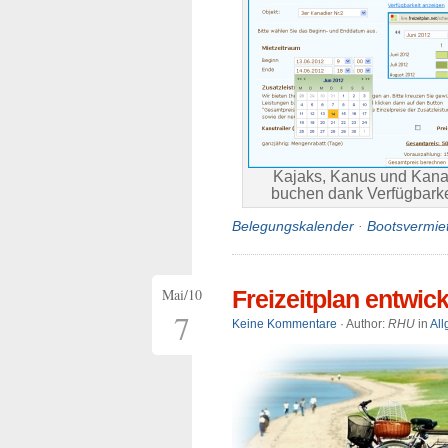
Kajaks, Kanus und Kanad
buchen dank Verfügbark
Belegungskalender
·
Bootsvermie
Mai/10
Freizeitplan entwick
7
Keine Kommentare
· Author:
RHU
in
Al