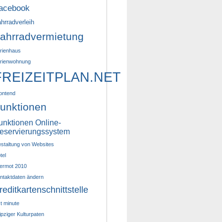
acebook
hrradverleih
ahrradvermietung
rienhaus
rienwohnung
FREIZEITPLAN.NET
ontend
unktionen
unktionen Online-
eservierungssystem
staltung von Websites
tel
termot 2010
ntaktdaten ändern
reditkartenschnittstelle
st minute
ipziger Kulturpaten