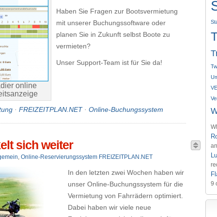
Haben Sie Fragen zur Bootsvermietung
mit unserer Buchungssoftware oder
Sta
planen Sie in Zukunft selbst Boote zu
vermieten?
T
Unser Support-Team ist für Sie da!
Tw
Um
ier online
VE
eitsanzeige
Ve
tung
·
FREIZEITPLAN.NET
·
Online-Buchungssystem
W
WP
R
elt sich weiter
a
L
lgemein
,
Online-Reservierungssystem FREIZEITPLAN.NET
re
In den letzten zwei Wochen haben wir
Fl
unser Online-Buchungssystem für die
9 
Vermietung von Fahrrädern optimiert.
Dabei haben wir viele neue