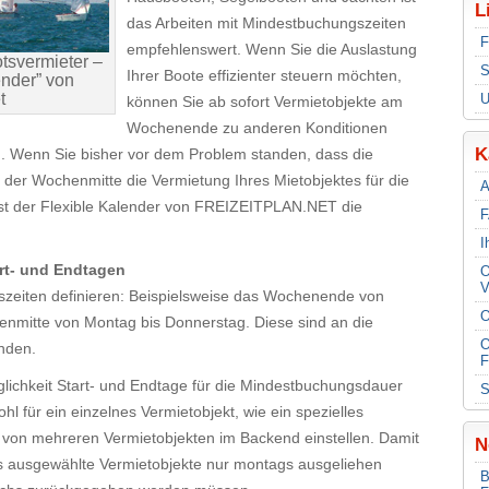
L
das Arbeiten mit Mindestbuchungszeiten
F
empfehlenswert. Wenn Sie die Auslastung
tsvermieter –
S
Ihrer Boote effizienter steuern möchten,
ender” von
t
U
können Sie ab sofort Vermietobjekte am
Wochenende zu anderen Konditionen
K
. Wenn Sie bisher vor dem Problem standen, dass die
 der Wochenmitte die Vermietung Ihres Mietobjektes für die
A
 ist der Flexible Kalender von FREIZEITPLAN.NET die
F
I
rt- und Endtagen
O
V
szeiten definieren: Beispielsweise das Wochenende von
O
enmitte von Montag bis Donnerstag. Diese sind an die
O
nden.
F
lichkeit Start- und Endtage für die Mindestbuchungsdauer
l für ein einzelnes Vermietobjekt, wie ein spezielles
e von mehreren Vermietobjekten im Backend einstellen. Damit
N
ass ausgewählte Vermietobjekte nur montags ausgeliehen
B