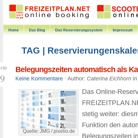
Home
Das Blog
Das Reservierungssystem
Impressum
TAG | Reservierungenskale
/10
Belegungszeiten automatisch als Ka
9
Keine Kommentare
· Author:
Caterina Eichhorn
i
Das Online-Reser
FREIZEITPLAN.NET
stetig weiter: diesm
Funktion den autom
Quelle: JMG / pixelio.de
Belegungszeiten in